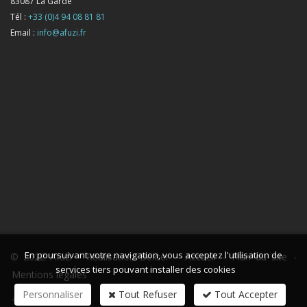
83087
La Garde
Tél :
+33 (0)4 94 08 81 81
Email :
info@afuzi.fr
En poursuivant votre navigation, vous acceptez l'utilisation de
© 2022 Afuzi -
Réalisation Bexter
-
Accueil
-
Plan du site
-
services tiers pouvant installer des cookies
Mentions légales
Personnaliser
Tout Refuser
Tout Accepter