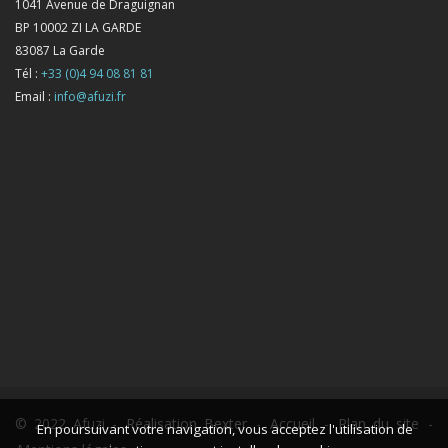
1041 Avenue de Draguignan
BP 10002 ZI LA GARDE
83087
La Garde
Tél :
+33 (0)4 94 08 81 81
Email :
info@afuzi.fr
© 2022 Afuzi -
Réalisation Bexter
-
Accueil
-
Plan du site
-
En poursuivant votre navigation, vous acceptez l'utilisation de