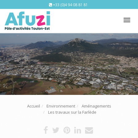
+33 (0)4 94 08 81 81
Tog
nav
Accueil
Environnement
Aménagements
Les travaux sur la Farlède