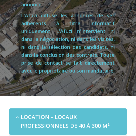
annonce
.
L'Afuzi diffuse les annonces de ses
adhérents à titre informatif
uniquement. L'Afuzi n'intervient ni
dans la négociation, ni dans les visites,
ni dans la sélection des candidats, ni
dans la conclusion des contrats. Toute
prise de contact se fait directement
avec le propriétaire ou son mandataire.
LOCATION - LOCAUX
PROFESSIONNELS DE 40 À 300 M²