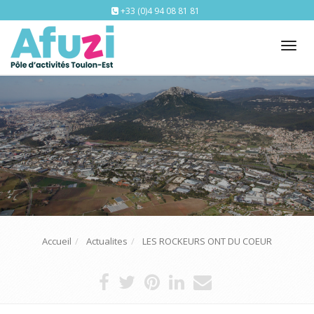
+33 (0)4 94 08 81 81
Tog
nav
Accueil
Actualites
LES ROCKEURS ONT DU COEUR