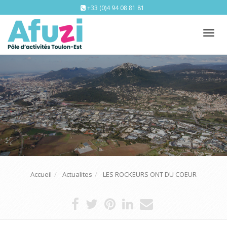
+33 (0)4 94 08 81 81
Tog
nav
Accueil
Actualites
LES ROCKEURS ONT DU COEUR