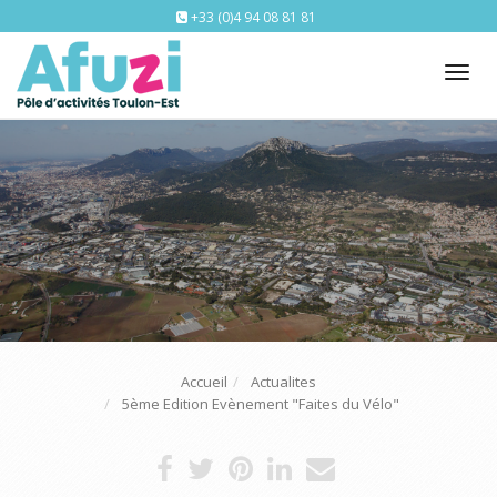
+33 (0)4 94 08 81 81
Tog
nav
Accueil
Actualites
5ème Edition Evènement "Faites du Vélo"