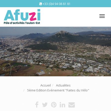
+33 (0)4 94 08 81 81
Tog
nav
Accueil
Actualites
5ème Edition Evènement "Faites du Vélo"