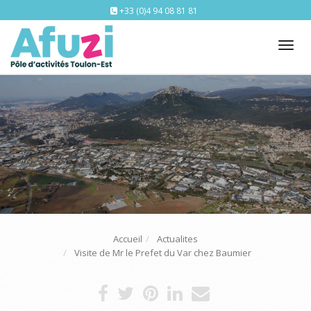
+33 (0)4 94 08 81 81
Tog
nav
Accueil
Actualites
Visite de Mr le Prefet du Var chez Baumier