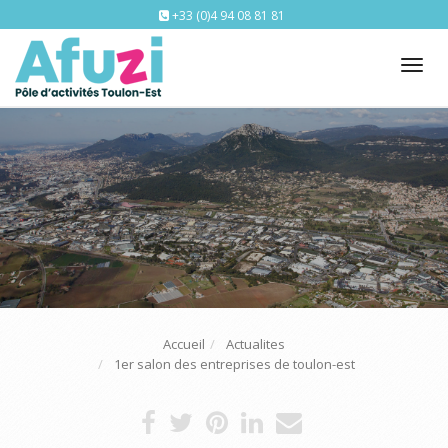
+33 (0)4 94 08 81 81
Tog
nav
Accueil
Actualites
1er salon des entreprises de toulon-est