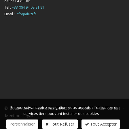
83087
La Garde
Tél :
+33 (0)4 94 08 81 81
Email :
info@afuzi.fr
En poursuivant votre navigation, vous acceptez l'utilisation de
© 2022 Afuzi -
Réalisation Bexter
-
Accueil
-
Plan du site
-
services tiers pouvant installer des cookies
Mentions légales
Personnaliser
Tout Refuser
Tout Accepter